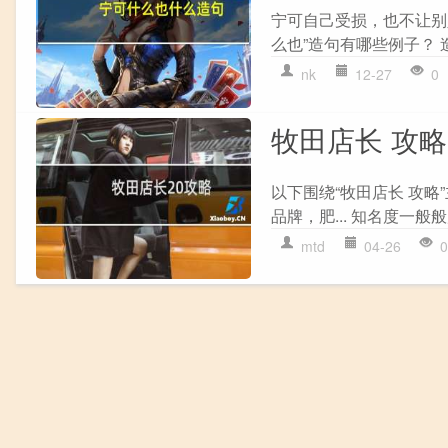
宁可自己受损，也不让别人
么也”造句有哪些例子？ 
nk
12-27
0
牧田店长 攻略
以下围绕“牧田店长 攻
品牌，肥... 知名度一般
mtd
04-26
0