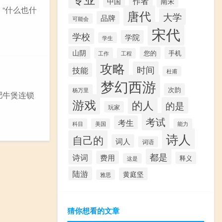
作者
中国
南宋
 “什么也什
唐代
大学
品牌
可能会
宋代
学校
学院
学生
山阴
您的
手机
工作
工程
攻略
时间
技能
杜甫
梦幻西游
次韵
杨万里
肥牛煲连锁
游戏
的人
的是
玩家
考试
考生
科目
美国
能力
诗人
自己的
词人
词语
都是
诗词
费用
释义
这是
陆游
黄庭坚
雅思
猜你想看的文章