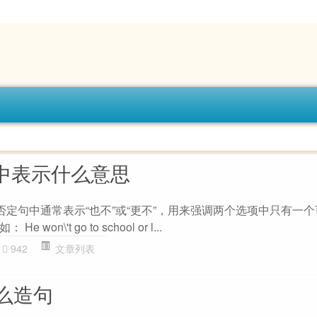
句中表示什么意思
" 在否定句中通常表示“也不”或“更不”，用来强调两个选项中只有一
n\'t go to school or l...
942
文章列表
么造句