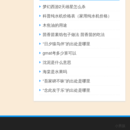
梦幻西游2天雄星怎么杀
科普纯水机价格表（家用纯水机价格）
木焦油的用途
茴香苗素馅包子做法 茴香苗的吃法
“日夕猿鸟伴”的出处是哪里
gmat考多少算可以
沈泥是什么意思
海棠是水果吗
“吾家碑不昧”的出处是哪里
“念此友于乐”的出处是哪里
小男孩