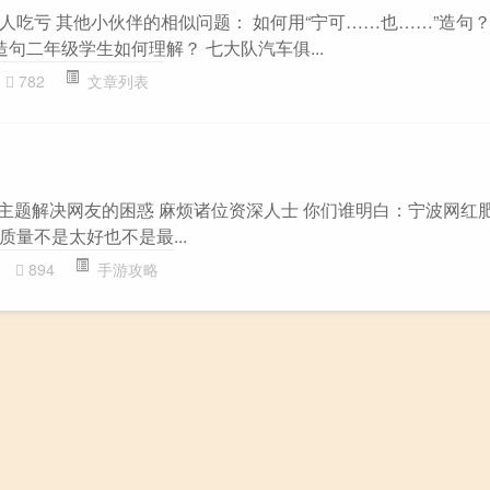
吃亏 其他小伙伴的相似问题： 如何用“宁可……也……”造句？
造句二年级学生如何理解？ 七大队汽车俱...
782
文章列表
略”主题解决网友的困惑 麻烦诸位资深人士 你们谁明白：宁波网红
般质量不是太好也不是最...
894
手游攻略