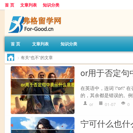
首 页
文章列表
知识分类
首 页
文章列表
知识分类
>
有关“也不”的文章
or用于否定
在英语中，连词 \"or\
的，其余都是错误的。例如： He wo
or
01-07
0
宁可什么也什